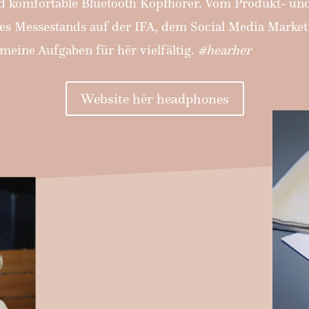
nd komfortable Bluetooth Kopfhörer. Vom Produkt- u
des Messestands auf der IFA, dem Social Media Marke
eine Aufgaben für hër vielfältig.
#hearher
Website hër headphones