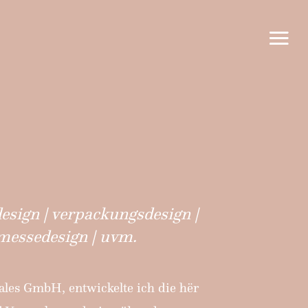
esign | verpackungsdesign |
 messedesign | uvm.
les GmbH, entwickelte ich die hër