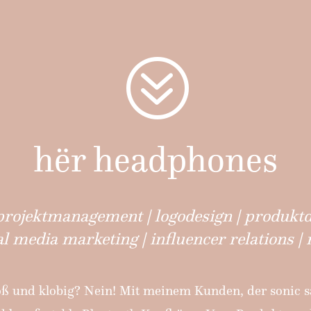
?
hër headphones
projektmanagement | logodesign | produktd
al media marketing | influencer relations |
ß und klobig? Nein! Mit meinem Kunden, der sonic sa