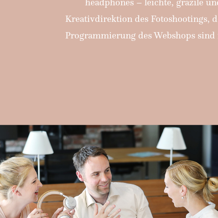
headphones – leichte, grazile u
Kreativdirektion des Fotoshootings, 
Programmierung des Webshops sind m